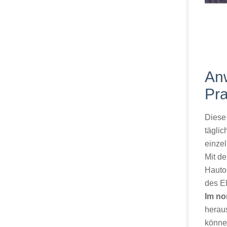
Anw
Pra
Diese
tägli
einze
Mit d
Hautob
des E
Im n
heraus
könne