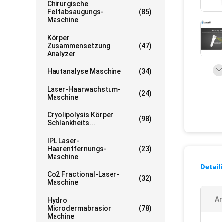
Chirurgische
Fettabsaugungs-
(85)
Maschine
Körper
Zusammensetzung
(47)
Analyzer
Hautanalyse Maschine
(34)
Laser-Haarwachstum-
(24)
Maschine
Cryolipolysis Körper
(98)
Schlankheits...
IPL Laser-
Haarentfernungs-
(23)
Maschine
Detail
Co2 Fractional-Laser-
(32)
Maschine
An
Hydro
Microdermabrasion
(78)
Machine