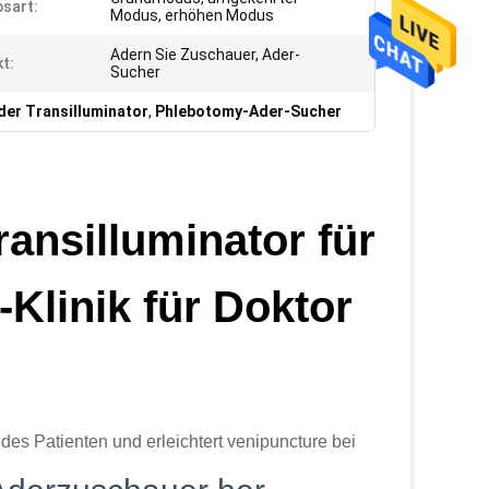
bsart:
Modus, erhöhen Modus
Adern Sie Zuschauer, Ader-
t:
Sucher
er Transilluminator
,
Phlebotomy-Ader-Sucher
ansilluminator für
linik für Doktor
 des Patienten und erleichtert venipuncture bei