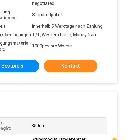
negotiated
ckung
Standardpaket
ationen:
eit:
innerhalb 5 Werktage nach Zahlung
gsbedingungen:
T/T, Western Union, MoneyGram
gungsmaterial-
1000pcs pro Woche
it:
Bestpreis
Kontakt
ot-
850nm
nght:
Grundmodus, umgekehrter