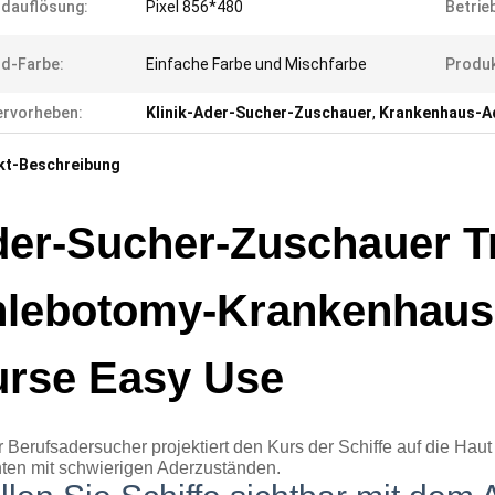
ldauflösung:
Pixel 856*480
Betrie
ld-Farbe:
Einfache Farbe und Mischfarbe
Produk
rvorheben:
Klinik-Ader-Sucher-Zuschauer
,
Krankenhaus-Ad
kt-Beschreibung
er-Sucher-Zuschauer Tr
lebotomy-Krankenhaus-K
rse Easy Use
 Berufsadersucher projektiert den Kurs der Schiffe auf die Haut
nten mit schwierigen Aderzuständen.