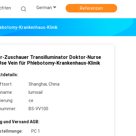
German
ichten
Referenzen
lebotomy-Krankenhaus-Klinik
r-Zuschauer Transilluminator Doktor-Nurse
Use Vein für Phlebotomy-Krankenhaus-Klinik
tdetails:
ftsort:
Shanghai, China
nname:
lumsail
zierung:
ce
lnummer:
BS-VV100
g und Versand AGB:
stellmenge:
PC 1