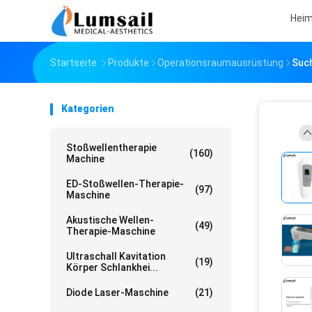
Hei
Startseite
Produkte
Operationsraumausrüstung
Such
Kategorien
Stoßwellentherapie
(160)
Machine
ED-Stoßwellen-Therapie-
(97)
Maschine
Akustische Wellen-
(49)
Therapie-Maschine
Ultraschall Kavitation
(19)
Körper Schlankhei...
Diode Laser-Maschine
(21)