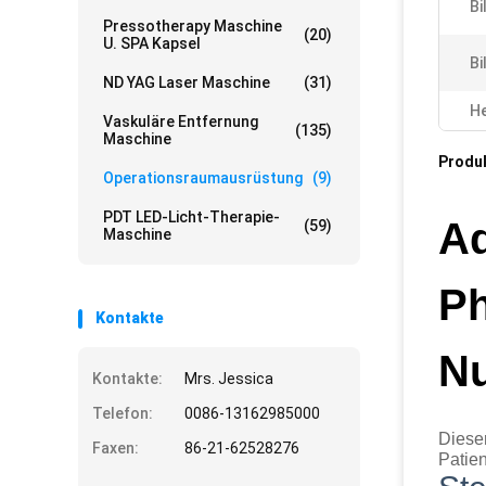
Bi
Pressotherapy Maschine
(20)
U. SPA Kapsel
Bi
ND YAG Laser Maschine
(31)
He
Vaskuläre Entfernung
(135)
Maschine
Produ
Operationsraumausrüstung
(9)
PDT LED-Licht-Therapie-
Ad
(59)
Maschine
Ph
Kontakte
Nu
Kontakte:
Mrs. Jessica
Telefon:
0086-13162985000
Dieser
Faxen:
86-21-62528276
Patie