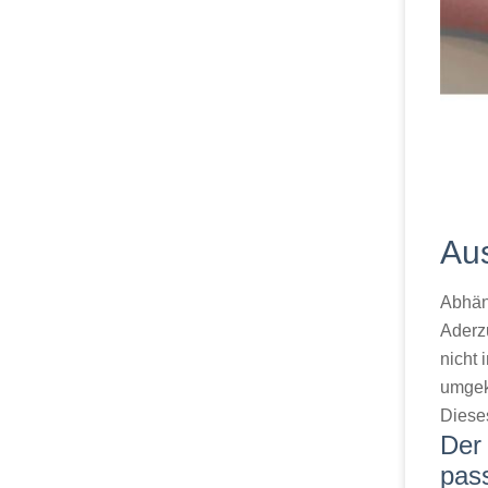
Au
Abhän
Aderz
nicht
umgek
Dieses
Der
pas