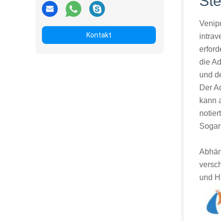
Ste
Venipu
Kontakt
intrav
erfor
die A
und d
Der A
kann 
notier
Sogar
Abhän
versc
und Ha