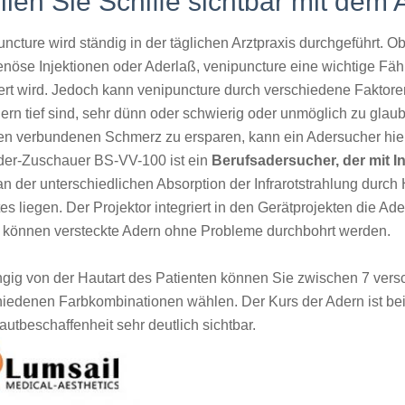
llen Sie Schiffe sichtbar mit dem
ncture wird ständig in der täglichen Arztpraxis durchgeführt. Ob f
enöse Injektionen oder Aderlaß, venipuncture eine wichtige Fähi
dert wird. Jedoch kann venipuncture durch verschiedene Fakto
dern tief sind, sehr dünn oder schwierig oder unmöglich zu gl
en verbundenen Schmerz zu ersparen, kann ein Adersucher hier
der-Zuschauer BS-VV-100 ist ein
Berufsadersucher, der mit In
an der unterschiedlichen Absorption der Infrarotstrahlung d
tes liegen. Der Projektor integriert in den Gerätprojekten die Ad
 können versteckte Adern ohne Probleme durchbohrt werden.
gig von der Hautart des Patienten können Sie zwischen 7 vers
hiedenen Farbkombinationen wählen. Der Kurs der Adern ist be
utbeschaffenheit sehr deutlich sichtbar.