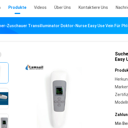
m
Produkte
Videos
Über Uns
Kontaktiere Uns
Nachr
er-Zuschauer Transilluminator Doktor-Nurse Easy Use Vein Für Ph
Suche
Easy 
Produk
Herkun
Marke
Zertifi
Model
Zahlun
Min Be