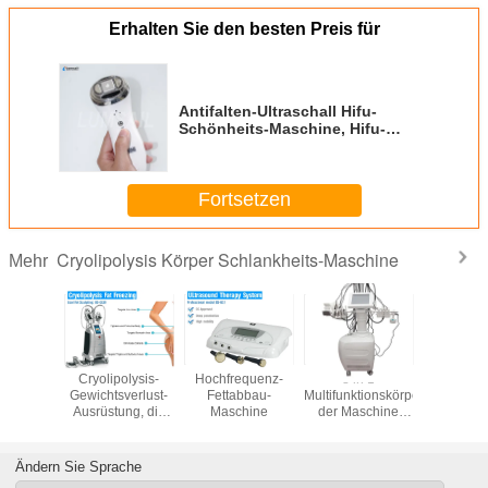
Erhalten Sie den besten Preis für
Antifalten-Ultraschall Hifu-
Schönheits-Maschine, Hifu-
Körper, der Maschine abnimmt
Fortsetzen
Cryolipolysis Körper Schlankheits-Maschine
Mehr
kel-
Cryolipolysis-
Hochfrequenz-
8 in 1
Neuestes
gs-Gerät
Gewichtsverlust-
Fettabbau-
Multifunktionskörper,
schönes M
lite-
Ausrüstung, die
Maschine
der Maschine
tesla h
ierung
Maschine
Lipo-
Maschine
EMT
abnimmt
Hohlraumbildung
elektroma
agnetische
abnimmt
nichtinv
Ändern Sie Sprache
nehme