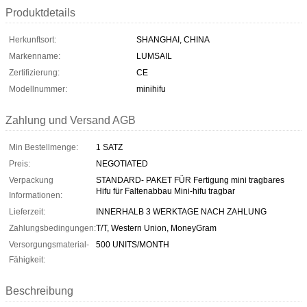
Produktdetails
Herkunftsort:
SHANGHAI, CHINA
Markenname:
LUMSAIL
Zertifizierung:
CE
Modellnummer:
minihifu
Zahlung und Versand AGB
Min Bestellmenge:
1 SATZ
Preis:
NEGOTIATED
Verpackung
STANDARD- PAKET FÜR Fertigung mini tragbares
Hifu für Faltenabbau Mini-hifu tragbar
Informationen:
Lieferzeit:
INNERHALB 3 WERKTAGE NACH ZAHLUNG
Zahlungsbedingungen:
T/T, Western Union, MoneyGram
Versorgungsmaterial-
500 UNITS/MONTH
Fähigkeit:
Beschreibung