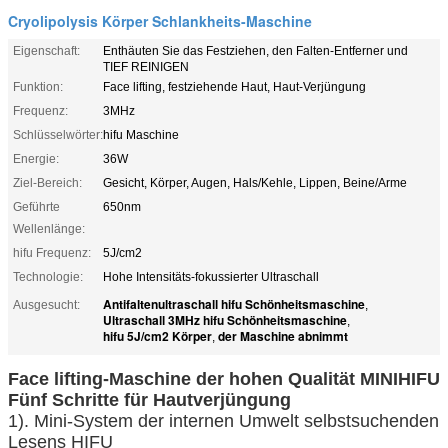
Cryolipolysis Körper Schlankheits-Maschine
Eigenschaft:
Enthäuten Sie das Festziehen, den Falten-Entferner und
TIEF REINIGEN
Funktion:
Face lifting, festziehende Haut, Haut-Verjüngung
Frequenz:
3MHz
Schlüsselwörter:
hifu Maschine
Energie:
36W
Ziel-Bereich:
Gesicht, Körper, Augen, Hals/Kehle, Lippen, Beine/Arme
Geführte
650nm
Wellenlänge:
hifu Frequenz:
5J/cm2
Technologie:
Hohe Intensitäts-fokussierter Ultraschall
Antifaltenultraschall hifu Schönheitsmaschine
Ausgesucht:
,
Ultraschall 3MHz hifu Schönheitsmaschine
,
hifu 5J/cm2 Körper
der Maschine abnimmt
,
Face lifting-Maschine der hohen Qualität MINIHIFU
Fünf Schritte für Hautverjüngung
1). Mini-System der internen Umwelt selbstsuchenden
Lesens HIFU