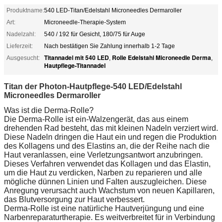
Produktname:
540 LED-Titan/Edelstahl Microneedles Dermaroller
Art:
Microneedle-Therapie-System
Nadelzahl:
540 / 192 für Gesicht, 180/75 für Auge
Lieferzeit:
Nach bestätigen Sie Zahlung innerhalb 1-2 Tage
Titannadel mit 540 LED
Rolle Edelstahl Microneedle Derma
Ausgesucht:
,
,
Hautpflege-Titannadel
Titan der Photon-Hautpflege-540 LED/Edelstahl
Microneedles Dermaroller
Was ist die Derma-Rolle?
Die Derma-Rolle ist ein-Walzengerät, das aus einem
drehenden Rad besteht, das mit kleinen Nadeln verziert wird.
Diese Nadeln dringen die Haut ein und regen die Produktion
des Kollagens und des Elastins an, die der Reihe nach die
Haut veranlassen, eine Verletzungsantwort anzubringen.
Dieses Verfahren verwendet das Kollagen und das Elastin,
um die Haut zu verdicken, Narben zu reparieren und alle
mögliche dünnen Linien und Falten auszugleichen. Diese
Anregung verursacht auch Wachstum von neuen Kapillaren,
das Blutversorgung zur Haut verbessert.
Derma-Rolle ist eine natürliche Hautverjüngung und eine
Narbenreparaturtherapie. Es weitverbreitet für in Verbindung