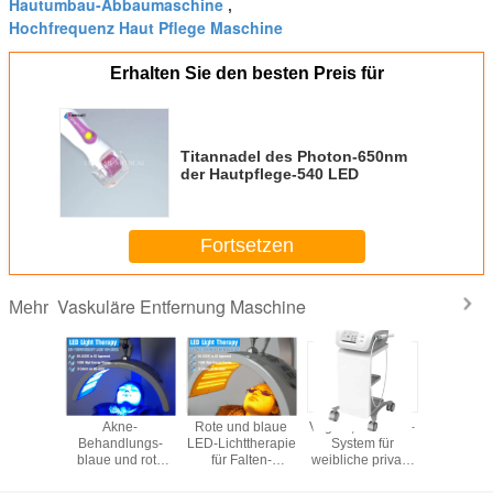
Hautumbau-Abbaumaschine
,
Hochfrequenz Haut Pflege Maschine
Erhalten Sie den besten Preis für
Titannadel des Photon-650nm
der Hautpflege-540 LED
Fortsetzen
Vaskuläre Entfernung Maschine
Mehr
ei
Akne-
Rote und blaue
Vagina, die HIFU-
Rote Licht
führtes
Behandlungs-
LED-Lichttherapie
System für
LED für F
erapie-
blaue und rote
für Falten-
weibliche private
Reduzi
flege-
Lichttherapie-
Reduzierung
Gesundheit
otgerät
Geräte
festzieht