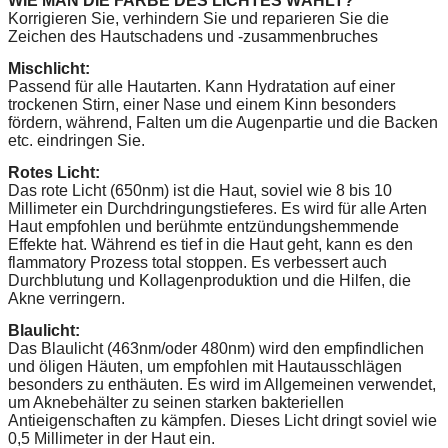
WIE MAN DIE FARBE DES LICHTES WÄHLT?
Korrigieren Sie, verhindern Sie und reparieren Sie die
Zeichen des Hautschadens und -zusammenbruches
Mischlicht:
Passend für alle Hautarten. Kann Hydratation auf einer
trockenen Stirn, einer Nase und einem Kinn besonders
fördern, während, Falten um die Augenpartie und die Backen
etc. eindringen Sie.
Rotes Licht:
Das rote Licht (650nm) ist die Haut, soviel wie 8 bis 10
Millimeter ein Durchdringungstieferes. Es wird für alle Arten
Haut empfohlen und berühmte entzündungshemmende
Effekte hat. Während es tief in die Haut geht, kann es den
flammatory Prozess total stoppen. Es verbessert auch
Durchblutung und Kollagenproduktion und die Hilfen, die
Akne verringern.
Blaulicht:
Das Blaulicht (463nm/oder 480nm) wird den empfindlichen
und öligen Häuten, um empfohlen mit Hautausschlägen
besonders zu enthäuten. Es wird im Allgemeinen verwendet,
um Aknebehälter zu seinen starken bakteriellen
Antieigenschaften zu kämpfen. Dieses Licht dringt soviel wie
0,5 Millimeter in der Haut ein.