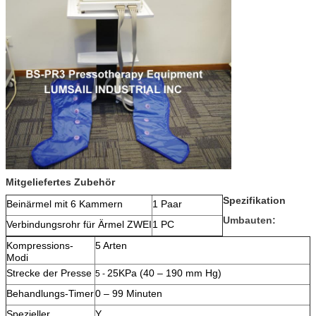
Mitgeliefertes Zubehör
Spezifikation
Beinärmel mit 6 Kammern
1 Paar
Umbauten:
Verbindungsrohr für Ärmel ZWEI
1 PC
Kompressions-
5 Arten
Modi
Strecke der Presse
25KPa (40 – 190 mm Hg)
5 -
Behandlungs-Timer
0 – 99 Minuten
Spezieller
Y