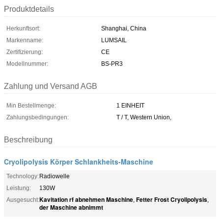
Produktdetails
Herkunftsort:
Shanghai, China
Markenname:
LUMSAIL
Zertifizierung:
CE
Modellnummer:
BS-PR3
Zahlung und Versand AGB
Min Bestellmenge:
1 EINHEIT
Zahlungsbedingungen:
T / T, Western Union,
Beschreibung
Cryolipolysis Körper Schlankheits-Maschine
Technology:
Radiowelle
Leistung:
130W
Kavitation rf abnehmen Maschine
Fetter Frost Cryolipolysis
Ausgesucht:
,
,
der Maschine abnimmt