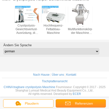
kel-
Cryolipolysis-
Hochfrequenz-
8 in 1
Neuestes
gs-Gerät
Gewichtsverlust-
Fettabbau-
Multifunktionskörper,
schönes M
lite-
Ausrüstung, die
Maschine
der Maschine
tesla h
ierung
Maschine
Lipo-
Maschine
EMT
abnimmt
Hohlraumbildung
elektroma
agnetische
abnimmt
nichtinv
Ändern Sie Sprache
nehme
Nach Hause
|
Über uns
|
Kontakt
Tischplattenansicht
CHINA tragbare cryolipolysis Maschine
Fournisseur. Copyright © 2017 - 2025
Shanghai Lumsail Medical And Beauty Equipment Co., Ltd..
All rights reserved. Developed by
ECER
Plaudern
Referenzen