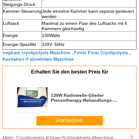
Steigungs-Druck
Kammer-Steuerung
Jede einzelne Kammer kann separat gesteuert
werden
Luftsack
Maximal zu einem Paar des Luftsacks mit 6
Kammern gleichzeitig
Energie
130Watts
Energie-Spezifikt.
220V, 50Hz
tragbare cryolipolysis Maschine
Fetter Frost Cryolipolysis
,
,
Kavitation rf abnehmen Maschine
Erhalten Sie den besten Preis für
130W Radiowelle-Glieder
Pressotherapy-Behandlungs-
Maschine für Durchblutungs-
Förderung
Fortsetzen
Cryolipolysis Körper Schlankheits-Maschine
Mehr