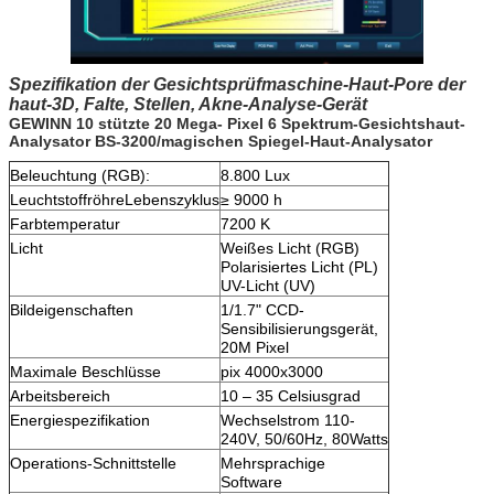
Spezifikation der Gesichtsprüfmaschine-Haut-Pore der
haut-3D, Falte, Stellen, Akne-Analyse-Gerät
GEWINN 10 stützte 20 Mega- Pixel 6 Spektrum-Gesichtshaut-
Analysator BS-3200/magischen Spiegel-Haut-Analysator
Beleuchtung (RGB):
8.800 Lux
LeuchtstoffröhreLebenszyklus
≥ 9000 h
Farbtemperatur
7200 K
Licht
Weißes Licht (RGB)
Polarisiertes Licht (PL)
UV-Licht (UV)
Bildeigenschaften
1/1.7" CCD-
Sensibilisierungsgerät,
20M Pixel
Maximale Beschlüsse
pix 4000x3000
Arbeitsbereich
10 – 35 Celsiusgrad
Energiespezifikation
Wechselstrom 110-
240V, 50/60Hz, 80Watts
Operations-Schnittstelle
Mehrsprachige
Software