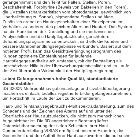
gefangennimmt und den Teint für Falten, Stellen, Poren,
Beschaffenheit, Porphyrine (Beweis von Bakterien in den Poren),
die UVstellen (charakteristisch vom photodamage, gewöhnlich von
Überbelichtung zu Sonne), pigmentierte Stellen und Akne.
Zusätzlich ordnet es Hauteigenschaften einer Einzelperson im
Verhältnis zu anderen des gleichen Alters und Hautart. Das System
hat die Funktionen der Darstellung und die medizinischen
Analysehilfen und die Hautpflegefachleute, gerichtetere
Behandlungsprogramme zu entwickeln, sind effektiv Kunden und
bessere Bahnbehandlungsergebnisse verbunden. Basiert auf dem
notierten Profil, kann das Gesichtsverjüngungsprogramm des
Kunden optimierte Empfehlungen für laufende
Hautpflegegesundheit auch umfassen, mit der Darstellung als
unschätzbare Hilfe in der Überwachungsteintvitalität und im Laufe
der Zeit überprüfen Wirksamkeit der Hautpflegeregierung.
Leicht Gefangennahmen-hohe Qualität, standardisierte
Gesichtsbilder
BS-3200N Mehrpunktnavigationsanlage und Livebildüberlagerung
machen es einfach, tadellos registrierte Bilder gefangenzunehmen,
um Fortschritt im Laufe der Zeit zu dokumentieren.
Haut- und Teintanalysegebrauchs-Multispektraldarstellung, zum des
Schadens und der Zeichen des Alterns auf und unter der
Oberfläche der Haut aufzudecken, die nicht zum menschlichen
Auge sichtbar ist. Die 3D angetriebene Beratung liefert
Datensichtbarmachung der tiefen Schichten Ihrer Haut.
Computerdarstellung VISIAS ermöglicht unseren Experten, die
Gesundheit und den Auftritt Ihrer Haut auszuwerten, die auf sechs