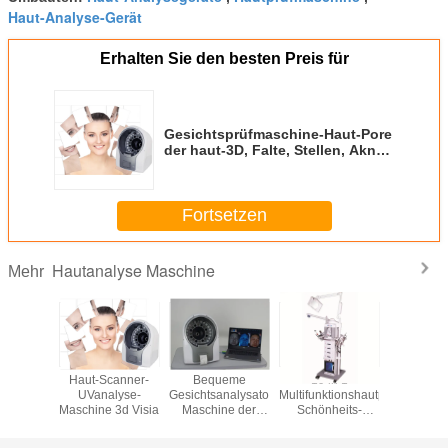
Haut-Analyse-Gerät
Erhalten Sie den besten Preis für
Gesichtsprüfmaschine-Haut-Pore
der haut-3D, Falte, Stellen, Akne-
Analyse-Gerät
Fortsetzen
Hautanalyse Maschine
Mehr
ega-
Haut-Scanner-
Bequeme
19 in 1
Teint-H
trum-
UVanalyse-
Gesichtsanalysator-
Multifunktionshautpflege-
Analy
tshaut-
Maschine 3d Visia
Maschine der
Schönheits-
Ausrüs
tor der
haut-3D mit
Maschine für
optische L
-Haut-
Kamera 20M
Salon-Haut-
Lumsai