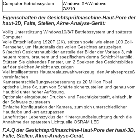
Computer Betriebssystem
Windows XP/Windows
7/8/10
Eigenschaften der Gesichtsprüfmaschine-Haut-Pore der
haut-3D, Falte, Stellen, Akne-Analyse-Gerät:
Völlig Unterstützung Windows10/8/7 Betriebssystem und späteste
Computer
Volle Entschließung 1920P (2K), stützen soviel wie einen 100 Zoll-
Fernseher, um Hautdetails des vollen Gesichtes anzuzeigen.
6 (sechs) Gesichtshautbilder anstelle der Bilder der Vorlage 3, mit
neuem rotem, braunem und spezifischem derma Schicht-Hautbild.
Stützen Sie gleitendes Fenster, um 2 Spektren des Gesichtsbildes
auf der gleichen Ansicht anzuzeigen
Viel intelligenteres Hautarealauswahlwerkzeug, den Analyseprozeß
vereinfachen
Kameraentschließungsverbesserung zu 20 Million Pixel
optische Linse 6x, zum von Schärfe sicherzustellen und genau vom
Hautbild unter hoher Auflösung.
Optionaler eingebauter Drucker- und Feuchtigkeitsstift, einfach, in
der Software zu steuern
Einfache Konfiguration der Kamera, zum sich unterschiedlicher
Hautfarbe und -art anzupassen
Langfristiger Lebenszyklus der Hintergrundbeleuchtung durch die
Annahme der spätesten Lichtquelle OSRAM LED
F.A.Q der Gesichtsprüfmaschine-Haut-Pore der haut-3D,
Falte, Stellen, Akne-Analyse-Gerät: