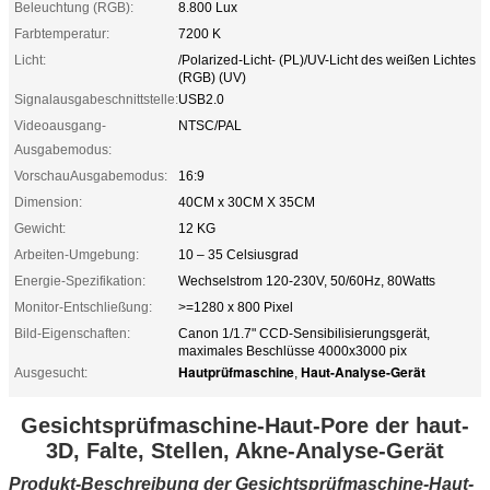
Beleuchtung (RGB):
8.800 Lux
Farbtemperatur:
7200 K
Licht:
/Polarized-Licht- (PL)/UV-Licht des weißen Lichtes
(RGB) (UV)
Signalausgabeschnittstelle:
USB2.0
Videoausgang-
NTSC/PAL
Ausgabemodus:
VorschauAusgabemodus:
16:9
Dimension:
40CM x 30CM X 35CM
Gewicht:
12 KG
Arbeiten-Umgebung:
10 – 35 Celsiusgrad
Energie-Spezifikation:
Wechselstrom 120-230V, 50/60Hz, 80Watts
Monitor-Entschließung:
>=1280 x 800 Pixel
Bild-Eigenschaften:
Canon 1/1.7" CCD-Sensibilisierungsgerät,
maximales Beschlüsse 4000x3000 pix
Hautprüfmaschine
Haut-Analyse-Gerät
Ausgesucht:
,
Gesichtsprüfmaschine-Haut-Pore der haut-
3D, Falte, Stellen, Akne-Analyse-Gerät
Produkt-Beschreibung der Gesichtsprüfmaschine-Haut-