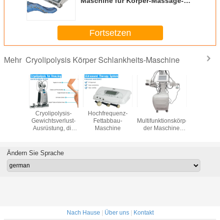
Maschine für Körper-Massage-
Zunahme-Ödem-Behandlung
Fortsetzen
Cryolipolysis Körper Schlankheits-Maschine
Mehr
kel-
Cryolipolysis-
Hochfrequenz-
8 in 1
Neuestes
gs-Gerät
Gewichtsverlust-
Fettabbau-
Multifunktionskörper,
schönes M
lite-
Ausrüstung, die
Maschine
der Maschine
tesla h
ierung
Maschine
Lipo-
Maschine
EMT
abnimmt
Hohlraumbildung
elektroma
agnetische
abnimmt
nichtinv
Ändern Sie Sprache
nehme
Nach Hause
|
Über uns
|
Kontakt