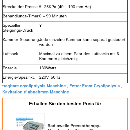
Strecke der Presse
25KPa (40 – 190 mm Hg)
5 -
Behandlungs-Timer
0 – 99 Minuten
Spezieller
Y
Steigungs-Druck
Kammer-Steuerung
Jede einzelne Kammer kann separat gesteuert
werden
Luftsack
Maximal zu einem Paar des Luftsacks mit 6
Kammern gleichzeitig
Energie
130Watts
Energie-Spezifikt.
220V, 50Hz
tragbare cryolipolysis Maschine
Fetter Frost Cryolipolysis
,
,
Kavitation rf abnehmen Maschine
Erhalten Sie den besten Preis für
Radiowelle Pressotherapy-