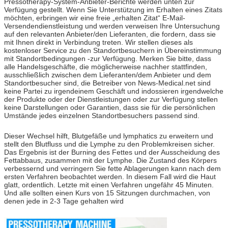
Pressotherapy-System-Anbieter-Berichte werden unten zur
Verfügung gestellt. Wenn Sie Unterstützung im Erhalten eines Zitats
möchten, erbringen wir eine freie „erhalten Zitat“ E-Mail-
Versendendienstleistung und werden verweisen Ihre Untersuchung
auf den relevanten Anbieter/den Lieferanten, die fordern, dass sie
mit Ihnen direkt in Verbindung treten. Wir stellen dieses als
kostenloser Service zu den Standortbesuchern in Übereinstimmung
mit Standortbedingungen -zur Verfügung. Merken Sie bitte, dass
alle Handelsgeschäfte, die möglicherweise nachher stattfinden,
ausschließlich zwischen dem Lieferanten/dem Anbieter und dem
Standortbesucher sind, die Betreiber von News-Medical.net sind
keine Partei zu irgendeinem Geschäft und indossieren irgendwelche
der Produkte oder der Dienstleistungen oder zur Verfügung stellen
keine Darstellungen oder Garantien, dass sie für die persönlichen
Umstände jedes einzelnen Standortbesuchers passend sind.
Dieser Wechsel hilft, Blutgefäße und lymphatics zu erweitern und
stellt den Blutfluss und die Lymphe zu den Problemkreisen sicher.
Das Ergebnis ist der Burning des Fettes und der Ausscheidung des
Fettabbaus, zusammen mit der Lymphe. Die Zustand des Körpers
verbessernd und verringern Sie fette Ablagerungen kann nach dem
ersten Verfahren beobachtet werden. In diesem Fall wird die Haut
glatt, ordentlich.
Letzte mit einen Verfahren ungefähr 45 Minuten.
Und alle sollten einen Kurs von 15 Sitzungen durchmachen, von
denen jede in 2-3 Tage gehalten wird