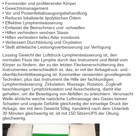
• Formender und profilierender Körper
• Gewichtsmanagement
• Vor und Postenfettabsaugungsbehandlung
• Reduces lokalisierte lipolytisches Ödem
• Effektive Lymphentwässerung
• Entlastet die Beinschmerz und -schwellen
• Hilfen verhindern venösen Stasis
• Hilfen verhindern tiefes Ader trombosis
• Verbessert Durchblutung und Oxydation
• Stellt athletische Leistungsverbesserung zur Verfügung
Lossing Gewicht der Luftdruck-Lymphentwässerung ist, den
normalen Fluss der Lymphe durch das Instrument und Abfall vom
Körper zu fördern, der zu der letzten Fleckenerschütterung des
Instrumentes unterschiedlich ist, das, er mit der Airbagdruck- und -
oberflächenfettbewegung ist. Kosmetiker verwenden grundlegende
Techniken, plus das Instrument die Hilfe der fachkundigen
Lymphentwässerung, Zirkulation, Massage, Rotation, Zugkraft
beschleunigen Lymphzirkulation und Ausscheidung, damit klar
gehalten, um die Beseitigung von Abfällen zu erleichtern. Verursacht
Welle-ähnliche weiche natürliche Luftmassage des Gases keinen
Schaden und ungute Gefühle gleichzeitig der einseitige Druck der
Airbags, der mit dem Gewicht 50kg, handelnd nach dem Unterleib
30 Minuten gleichwertig ist, ist mit 150 SitzenUPS der Übung
gleichwertig.