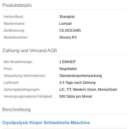
Produktdetails
Herkunftsort:
Shanghai
Markenname:
Lumsail
Zertifizierung:
CE,ISO13485
Modellnummer:
Sincery R3
Zahlung und Versand AGB
Min Bestellmenge:
1 EINHEIT
Preis:
Negotiated
Verpackung Informationen:
Standardexportverpackung
Lieferzeit:
3-5 Tage nach Zahlung
Zahlungsbedingungen:
L/C, T/T, Western Union, MoneyGram
Versorgungsmaterial-Fähigkeit:
500 Sätze pro Monat
Beschreibung
Cryolipolysis Körper Schlankheits-Maschine