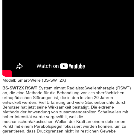
Modell: Smart-Welle (BS-SWT2X)
BS-SWT2X RSWT
System nimmt Radialstoßwellentherapie (RSWT)
an, die eine Methode für die Behandlung von
oberflächlichen
den
orthopädischen Störungen ist, die in den letzten 20 Jahren
entwickelt werden. Viel Erfahrung und viele Studienberichte durch
Benutzer hat jetzt seine Wirksamkeit bestätigt. Die extreme
Methode der Anwendung von zusammengerollten Schallwellen mit
hoher Intensität wurde vorgewählt, weil die
mechanischen/akustischen Wellen der Kraft an einem definierten
Punkt mit einem Parabolspiegel fokussiert werden können, um zu
garantieren, dass Druckgrenzen nicht im restlichen Gewebe