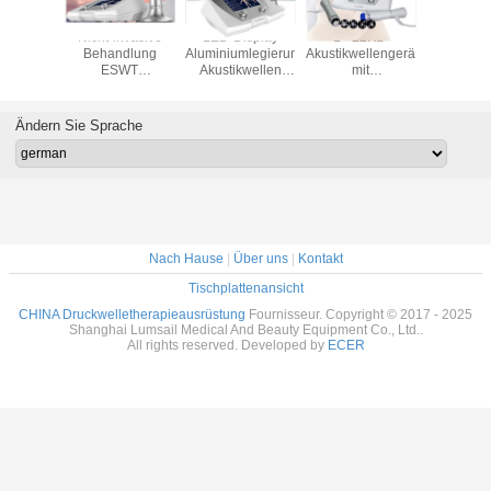
Stoßwellen-
Schmerzlinderungs-
Physiotherapie-
Nicht-in
Therapie-
Extracorporeal
Stoßwellen-
Behand
Maschine der
Druckwelle-
Therapie für
ESW
geringen Stärke
Therapie-
Achilleus-
Schockw
Extracorporeal
Maschine BS-
Tendonitis
Therap
SWT6000
Maschin
Ändern Sie Sprache
22H
Nach Hause
|
Über uns
|
Kontakt
Tischplattenansicht
CHINA Druckwelletherapieausrüstung
Fournisseur. Copyright © 2017 - 2025
Shanghai Lumsail Medical And Beauty Equipment Co., Ltd..
All rights reserved. Developed by
ECER