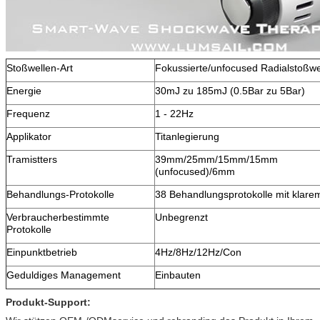
Stoßwellen-Art
Fokussierte/unfocused Radialstoßwe
Energie
30mJ zu 185mJ (0.5Bar zu 5Bar)
Frequenz
1 - 22Hz
Applikator
Titanlegierung
Tramistters
39mm/25mm/15mm/15mm
(unfocused)/6mm
Behandlungs-Protokolle
38 Behandlungsprotokolle mit klare
Verbraucherbestimmte
Unbegrenzt
Protokolle
Einpunktbetrieb
4Hz/8Hz/12Hz/Con
Geduldiges Management
Einbauten
Produkt-Support: