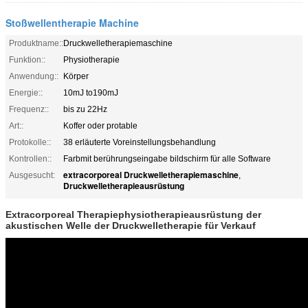
Stoßwellentherapie Machine
Produktname::
Druckwelletherapiemaschine
Funktion::
Physiotherapie
Anwendung::
Körper
Energie::
10mJ to190mJ
Frequenz::
bis zu 22Hz
Art::
Koffer oder protable
Protokolle::
38 erläuterte Voreinstellungsbehandlung
Kontrollen::
Farbmit berührungseingabe bildschirm für alle Software
extracorporeal Druckwelletherapiemaschine
Ausgesucht:
,
Druckwelletherapieausrüstung
Extracorporeal Therapiephysiotherapieausrüstung der
akustischen Welle der Druckwelletherapie für Verkauf