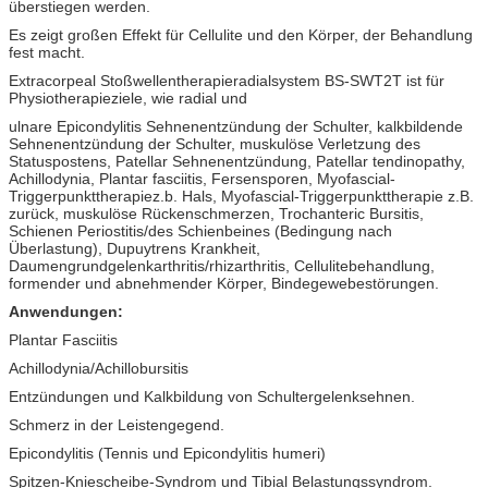
überstiegen werden.
Es zeigt großen Effekt für Cellulite und den Körper, der Behandlung
fest macht.
Extracorpeal Stoßwellentherapieradialsystem BS-SWT2T ist für
Physiotherapieziele, wie radial und
ulnare Epicondylitis Sehnenentzündung der Schulter, kalkbildende
Sehnenentzündung der Schulter, muskulöse Verletzung des
Statuspostens, Patellar Sehnenentzündung, Patellar tendinopathy,
Achillodynia, Plantar fasciitis, Fersensporen, Myofascial-
Triggerpunkttherapiez.b. Hals, Myofascial-Triggerpunkttherapie z.B.
zurück, muskulöse Rückenschmerzen, Trochanteric Bursitis,
Schienen Periostitis/des Schienbeines (Bedingung nach
Überlastung), Dupuytrens Krankheit,
Daumengrundgelenkarthritis/rhizarthritis, Cellulitebehandlung,
formender und abnehmender Körper, Bindegewebestörungen.
Anwendungen:
Plantar Fasciitis
Achillodynia/Achillobursitis
Entzündungen und Kalkbildung von Schultergelenksehnen.
Schmerz in der Leistengegend.
Epicondylitis (Tennis und Epicondylitis humeri)
Spitzen-Kniescheibe-Syndrom und Tibial Belastungssyndrom.